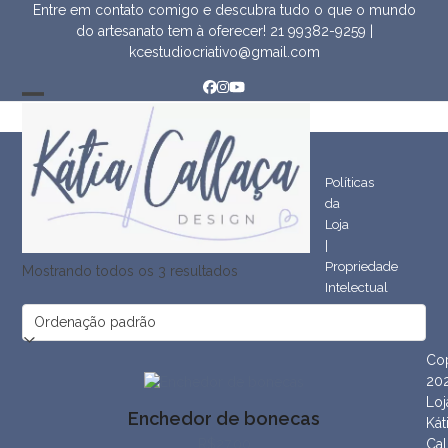
Skip
Entre em contato comigo e descubra tudo o que o mundo
to
do artesanato tem à oferecer!
21 99382-9259
|
content
kcestudiocriativo@gmail.com
Facebook
Instagram
YouTube
Open
Close
mobile
mobile
menu
menu
Políticas
da
Loja
|
Propriedade
Mostrando todos os 3 resultados
Intelectual
Cop
20
Loj
Enchedor de bonecas
Kát
R$
27.00
Cal