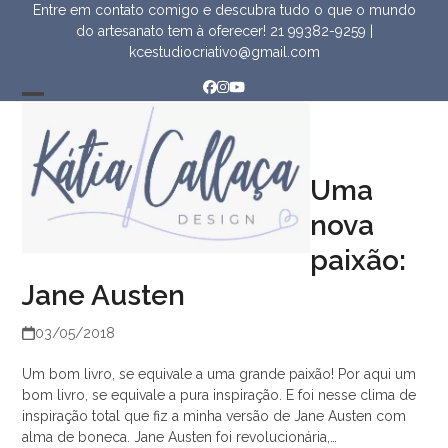
Skip
Entre em contato comigo e descubra tudo o que o mundo
to
do artesanato tem à oferecer!
21 99382-9259
|
content
kcestudiocriativo@gmail.com
Facebook
Instagram
YouTube
Open
Close
mobile
mobile
menu
menu
Uma
nova
paixão:
Jane Austen
03/05/2018
Um bom livro, se equivale a uma grande paixão! Por aqui um
bom livro, se equivale a pura inspiração. E foi nesse clima de
inspiração total que fiz a minha versão de Jane Austen com
alma de boneca. Jane Austen foi revolucionária,…