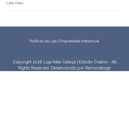
Leia mais
Políticas da Loja
|
Propriedade Intelectual
Copyright 2026 Loja Kátia Callaça | Estúdio Criativo - All
Rights Reserved. Desenvolvido por
Ramosdesign