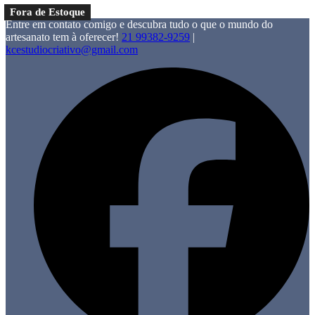
Skip to content
Fora de Estoque
Entre em contato comigo e descubra tudo o que o mundo do
artesanato tem à oferecer!
21 99382-9259
|
kcestudiocriativo@gmail.com