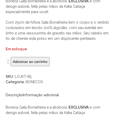
Boneca Gata Borralheira e a abóbora,
EXCLUSIVA
e com
design autoral, feita pelas mãos da Kátia Callaça
especialmente para você!
Com 25cm de fofura Gata Borralheira tem o corpo e o vestido
costurados em tecido 100% algodão, com seu avental em
linho e uma vassourinha de graveto nas mãos. Seu cabelo em
fio de chenile está preso em um displicente penteado.
Em estoque
Boneca
Adicionar ao carrinho
GATA
BORRALHEIRA
SKU:
LOJKT-B5
e
Categoria:
BONECOS
a
abóbora
quantidade
Descrição
Informação adicional
Boneca Gata Borralheira e a abóbora,
EXCLUSIVA
e com
design autoral, feita pelas mãos da Kátia Callaça