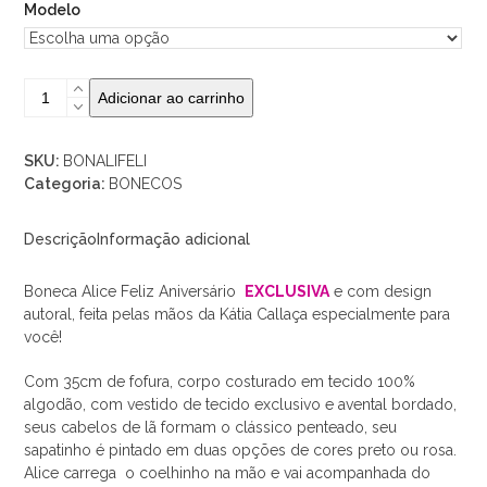
Modelo
BONECA
Adicionar ao carrinho
Alice
Feliz
Aniversário
SKU:
BONALIFELI
quantidade
Categoria:
BONECOS
Descrição
Informação adicional
Boneca Alice Feliz Aniversário
EXCLUSIVA
e com design
autoral, feita pelas mãos da Kátia Callaça especialmente para
você!
Com 35cm de fofura, corpo costurado em tecido 100%
algodão, com vestido de tecido exclusivo e avental bordado,
seus cabelos de lã formam o clássico penteado, seu
sapatinho é pintado em duas opções de cores preto ou rosa.
Alice carrega o coelhinho na mão e vai acompanhada do