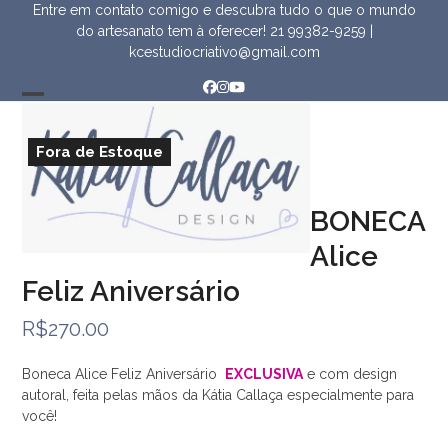
Skip
Entre em contato comigo e descubra tudo o que o mundo
to
do artesanato tem à oferecer!
21 99382-9259
|
content
kcestudiocriativo@gmail.com
Facebook
Instagram
YouTube
Open
Close
mobile
mobile
Fora de Estoque
menu
menu
BONECA
Alice
Feliz Aniversário
R$
270.00
Boneca Alice Feliz Aniversário
EXCLUSIVA
e com design
autoral, feita pelas mãos da Kátia Callaça especialmente para
você!