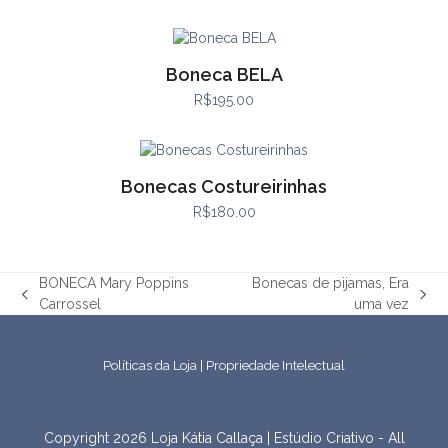
Boneca BELA
R$
195.00
Bonecas Costureirinhas
R$
180.00
BONECA Mary Poppins
Bonecas de pijamas, Era
previous
next
Carrossel
uma vez
post:
post:
Políticas da Loja
|
Propriedade Intelectual
Copyright 2026 Loja Kátia Callaça | Estúdio Criativo - All