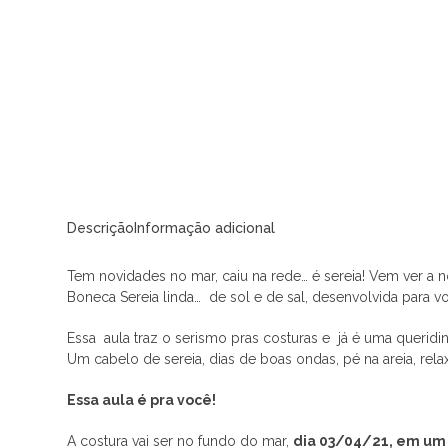
Descrição
Informação adicional
Tem novidades no mar, caiu na rede… é sereia! Vem ver a n
Boneca Sereia linda… de sol e de sal, desenvolvida para vo
Essa aula traz o serismo pras costuras e já é uma queridinh
Um cabelo de sereia, dias de boas ondas, pé na areia, rel
Essa aula é pra você!
A costura vai ser no fundo do mar,
dia 03/04/21, em um 