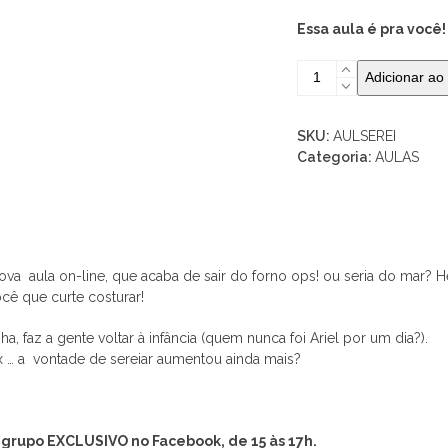
Essa aula é pra você
Aula
Adicionar ao
On
line
-
SKU:
AULSEREI
Caiu
Categoria:
AULAS
na
rede…
é
sereia!
quantidade
ova aula on-line, que acaba de sair do forno ops! ou seria do mar? 
cê que curte costurar!
a, faz a gente voltar à infância (quem nunca foi Ariel por um dia?).
ax … a vontade de sereiar aumentou ainda mais?
grupo EXCLUSIVO no Facebook, de 15 às 17h.