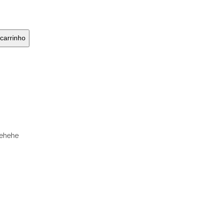
!
 carrinho
Hehehe