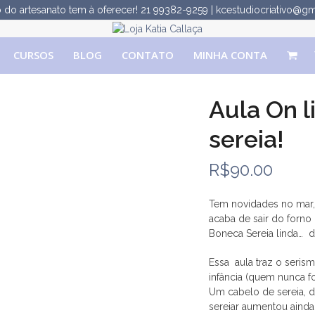
do artesanato tem à oferecer!
21 99382-9259
|
kcestudiocriativo@g
CURSOS
BLOG
CONTATO
MINHA CONTA
Aula On l
sereia!
R$
90.00
Tem novidades no mar, 
acaba de sair do forno
Boneca Sereia linda… de
Essa aula traz o serism
infância (quem nunca fo
Um cabelo de sereia, di
sereiar aumentou ainda