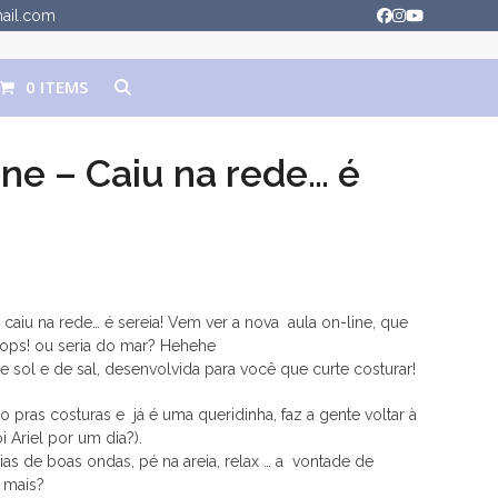
mail.com
Facebook
Instagram
YouTube
0 ITEMS
ine – Caiu na rede… é
caiu na rede… é sereia! Vem ver a nova aula on-line, que
 ops! ou seria do mar? Hehehe
 sol e de sal, desenvolvida para você que curte costurar!
o pras costuras e já é uma queridinha, faz a gente voltar à
i Ariel por um dia?).
as de boas ondas, pé na areia, relax … a vontade de
 mais?