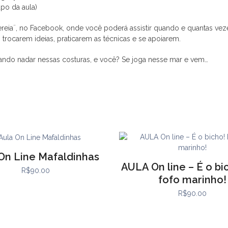
po da aula)
sereia¨, no Facebook, onde você poderá assistir quando e quantas ve
rocarem ideias, praticarem as técnicas e se apoiarem.
rando nadar nessas costuras, e você? Se joga nesse mar e vem…
On Line Mafaldinhas
AULA On line – É o bi
R$
90.00
fofo marinho!
R$
90.00