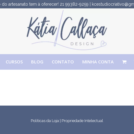
do artesanato tem à oferecer!
21 99382-9259
|
kcestudiocriativo@g
CURSOS
BLOG
CONTATO
MINHA CONTA
Políticas da Loja
|
Propriedade Intelectual